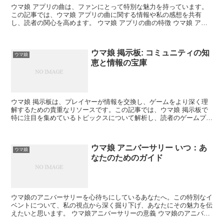
ウマ娘 アプリの曲は、ファンにとって特別な魅力を持っています。
この記事では、ウマ娘 アプリの曲に関する情報や私の感想を共有
し、読者の関心を高めます。 ウマ娘 アプリの曲の特徴 ウマ娘 アプ
リの曲は、その独特なスタイルと感情表現で知られていま...
ウマ娘 掲示板: コミュニティの知
ウマ娘
恵と情報の宝庫
ウマ娘 掲示板は、プレイヤーが情報を交換し、ゲームをより深く理
解するための貴重なリソースです。この記事では、ウマ娘 掲示板で
特に注目を集めているトピックスについて解析し、読者のゲームプレ
イをサポートする情報を提供します。 ウマ娘 掲示板の因...
ウマ娘 アニバーサリー いつ：あ
ウマ娘
なたのためのガイド
ウマ娘のアニバーサリーを心待ちにしているあなたへ。この特別なイ
ベントについて、私の視点から深く掘り下げ、あなたにその魅力を伝
えたいと思います。 ウマ娘アニバーサリーの意義 ウマ娘のアニバー
サリーはただの記念日ではありません。この日は、ファン...