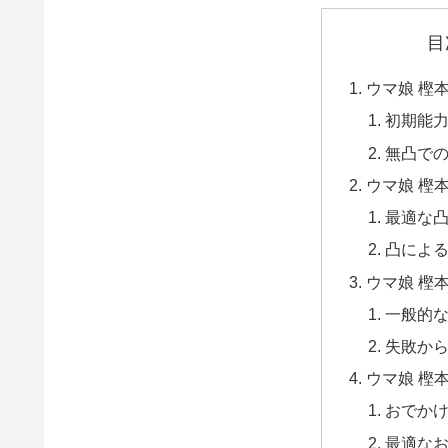
目
ウマ娘 樫
初期能
無凸で
ウマ娘 樫
最適な
凸によ
ウマ娘 樫
一般的
失敗か
ウマ娘 樫
おでか
最適な