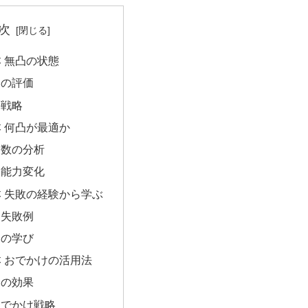
次
本 無凸の状態
力の評価
の戦略
本 何凸が最適か
凸数の分析
る能力変化
本 失敗の経験から学ぶ
な失敗例
らの学び
本 おでかけの活用法
けの効果
おでかけ戦略