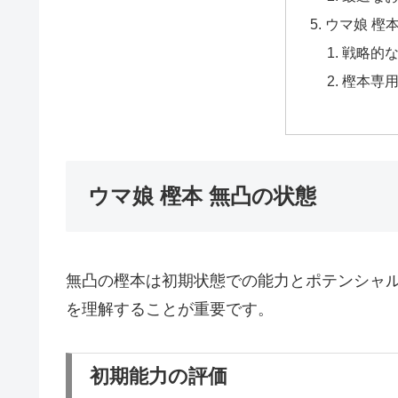
ウマ娘 樫
戦略的
樫本専
ウマ娘 樫本 無凸の状態
無凸の樫本は初期状態での能力とポテンシャ
を理解することが重要です。
初期能力の評価