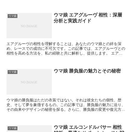
供します。 クールダウン評価の基礎 クールダウン評価は...
ウマ娘 エアグルーヴ 相性：深層
ウマ娘
分析と実践ガイド
エアグルーヴの相性を理解することは、あなたのウマ娘との絆を深
め、レースでの成功に不可欠です。この記事では、エアグルーヴとの
相性を高める方法を、私の経験と共に解析し、提供します。 エアグ
ルーヴの基本特性 エアグルーヴの基本的な能力と性格を理解...
ウマ娘 勝負服の魅力とその秘密
ウマ娘
ウマ娘の勝負服はただの衣装ではない。それは彼女たちの個性、歴
史、そして夢を象徴するもの。この記事では、勝負服の魅力に迫り、
その由来やデザインの秘密を探る。さらに、勝負服の変更や復元方法
についても解説する。ファンならずとも心躍る、ウマ娘の世界...
ウマ娘 エルコンドルパサー 相性
ウマ娘