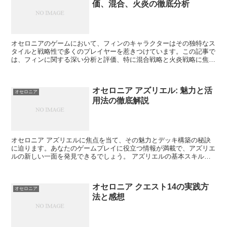
価、混合、火炎の徹底分析
オセロニアのゲームにおいて、フィンのキャラクターはその独特なス
タイルと戦略性で多くのプレイヤーを惹きつけています。この記事で
は、フィンに関する深い分析と評価、特に混合戦略と火炎戦略に焦点
を当てて解説します。 フィンの基本的な評価 オセロニア...
オセロニア アズリエル: 魅力と活
オセロニア
用法の徹底解説
オセロニア アズリエルに焦点を当て、その魅力とデッキ構築の秘訣
に迫ります。あなたのゲームプレイに役立つ情報が満載で、アズリエ
ルの新しい一面を発見できるでしょう。 アズリエルの基本スキルと
活かし方 アズリエルの基本スキルにはどのようなものがあ...
オセロニア クエスト14の実践方
オセロニア
法と感想