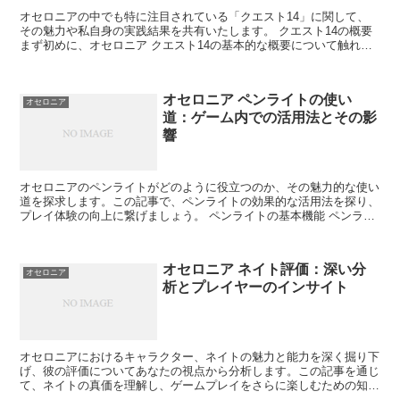
オセロニアの中でも特に注目されている「クエスト14」に関して、
その魅力や私自身の実践結果を共有いたします。 クエスト14の概要
まず初めに、オセロニア クエスト14の基本的な概要について触れて
いきましょう。 クエスト14とは オセロニアの多...
オセロニア ペンライトの使い
オセロニア
道：ゲーム内での活用法とその影
響
オセロニアのペンライトがどのように役立つのか、その魅力的な使い
道を探求します。この記事で、ペンライトの効果的な活用法を探り、
プレイ体験の向上に繋げましょう。 ペンライトの基本機能 ペンライ
トがオセロニア内でどのように機能するかを明らかにしま...
オセロニア ネイト評価：深い分
オセロニア
析とプレイヤーのインサイト
オセロニアにおけるキャラクター、ネイトの魅力と能力を深く掘り下
げ、彼の評価についてあなたの視点から分析します。この記事を通じ
て、ネイトの真価を理解し、ゲームプレイをさらに楽しむための知識
とモチベーションを提供します。 ネイトの基本特性とゲー...