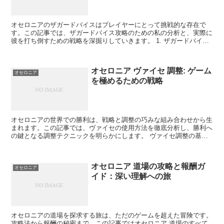
オセロニアのザガードバイスはプレイヤーにとって挑戦的な存在で
す。この記事では、ザガードバイス攻略のための私の分析と、実際に
彼を打ち倒すための戦略を深掘りしていきます。 1. ザガードバイス
の特徴と概要 ザガードバイスの基本情報と、彼がゲーム...
オセロニア ヴァイセ 調整: ゲーム
オセロニア
を極めるための戦略
オセロニアの世界での勝利は、戦略と調整の巧みな組み合わせから生
まれます。この記事では、ヴァイセの使用方法を徹底分析し、勝利へ
の鍵となる調整テクニックを明らかにします。 ヴァイセ調整の基本
原則 オセロニアでの勝利への第一歩は、ヴァイセの基本原...
オセロニア 道場の攻略と報酬ガ
オセロニア
イド：深い理解への旅
オセロニアの道場を探求する旅は、ただのゲームを超えた冒険です。
攻略法から報酬の秘密まで、この記事ではオセロニア 道場のすべて