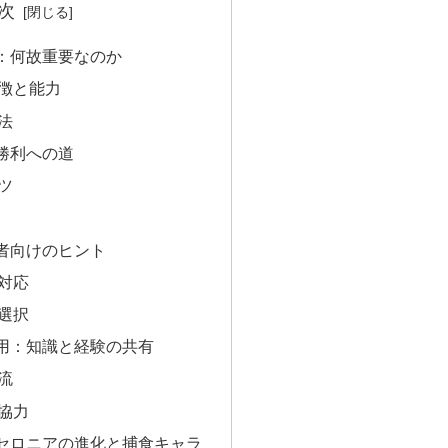
次
：何故重要なのか
徴と能力
法
勝利への道
ツ
者向けのヒント
対応
選択
用：知識と経験の共有
流
協力
セロニアの進化と捕食キャラ