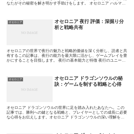
なたがその秘密を解き明かす手助けをします。 オセロニア ハルマル
の基本理解 オセロニア ハルマルの世界に触れる前に、...
オセロニア 夜行 評価：深掘り分
オセロニア
析と戦略共有
オセロニアの世界で夜行の魅力と戦略的価値を深く分析し、読者と共
有するこの記事は、夜行の能力を最大限に活かし、ゲームプレイを豊
かにすることを目指します。 夜行の基本能力と特徴 夜行のユニーク
な能力とゲーム内での特徴を詳細に分析します。彼の強み...
オセロニア ドラゴンソウルの秘
オセロニア
訣：ゲームを制する戦略と心得
オセロニア ドラゴンソウルの世界に足を踏み入れたあなたへ。この
記事では、勝利への鍵となる戦略と、プレイヤーとしての成長に必要
な心得をお伝えします。オセロニア ドラゴンソウルの深い理解を通
じて、あなたのゲーム体験をより豊かなものにしましょう。...