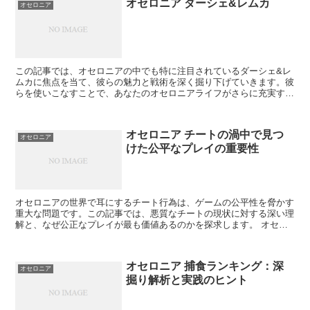
オセロニア ダーシェ&レムカ
オセロニア
この記事では、オセロニアの中でも特に注目されているダーシェ&レ
ムカに焦点を当て、彼らの魅力と戦術を深く掘り下げていきます。彼
らを使いこなすことで、あなたのオセロニアライフがさらに充実する
こと間違いなしです。 ダーシェ&レムカの基本 ダーシェ...
オセロニア チートの渦中で見つ
オセロニア
けた公平なプレイの重要性
オセロニアの世界で耳にするチート行為は、ゲームの公平性を脅かす
重大な問題です。この記事では、悪質なチートの現状に対する深い理
解と、なぜ公正なプレイが最も価値あるのかを探求します。 オセロ
ニア チート APKに隠されたリスク オセロニア チー...
オセロニア 捕食ランキング：深
オセロニア
掘り解析と実践のヒント