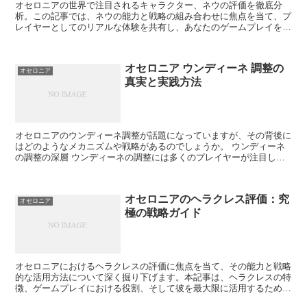
オセロニアの世界で注目されるキャラクター、ネウの評価を徹底分
析。この記事では、ネウの能力と戦略の組み合わせに焦点を当て、プ
レイヤーとしてのリアルな体験を共有し、あなたのゲームプレイを次
のレベルに引き上げます。 ネウの基本能力と役割 ネウの基...
オセロニア ウンディーネ 調整の
オセロニア
真実と実践方法
オセロニアのウンディーネ調整が話題になっていますが、その背後に
はどのようなメカニズムや戦略があるのでしょうか。 ウンディーネ
の調整の深層 ウンディーネの調整には多くのプレイヤーが注目して
おり、その理由と効果を詳しく探ります。 ウンディーネ調...
オセロニアのヘラクレス評価：究
オセロニア
極の戦略ガイド
オセロニアにおけるヘラクレスの評価に焦点を当て、その能力と戦略
的な活用方法について深く掘り下げます。本記事は、ヘラクレスの特
徴、ゲームプレイにおける役割、そして彼を最大限に活用するための
戦術を提供し、読者がより深い理解を得られるようにします...